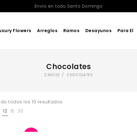
Envío en todo Santo Domingo
uxury Flowers
Arreglos
Ramos
Desayunos
Para El
Chocolates
INICIO
/
CHOCOLATES
do todos los 10 resultados
12
15
30
-5%