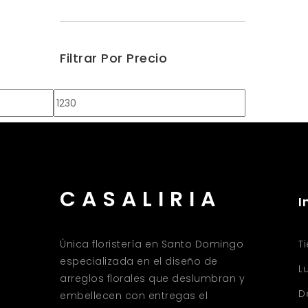
Filtrar Por Precio
Precio
Precio
mínimo
máximo
CASALIRIA
I
Única floristería en Santo Domingo
T
especializada en el diseño de
L
arreglos florales que deslumbran y
D
embellecen con entregas el