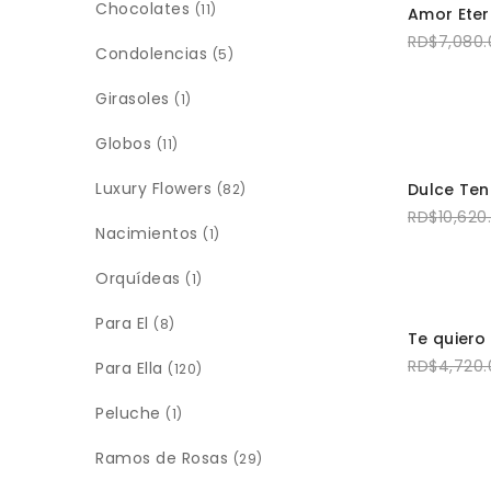
AÑADI
Chocolates
(11)
Amor Ete
RD$
7,080.
Condolencias
(5)
Girasoles
(1)
Globos
(11)
SELECCI
Luxury Flowers
Dulce Ten
(82)
RD$
10,620
Nacimientos
(1)
Orquídeas
(1)
Para El
(8)
AÑADI
Te quiero
RD$
4,720.
Para Ella
(120)
Peluche
(1)
Ramos de Rosas
(29)