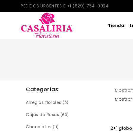
PEDIDOS URGENTES
+1 (829) 754-9024
Tienda
L
Categorías
Mostran
Mostrar
Arreglos florales
(9)
Cajas de Rosas
(69)
AÑADI
Chocolates
(11)
2+1 globo