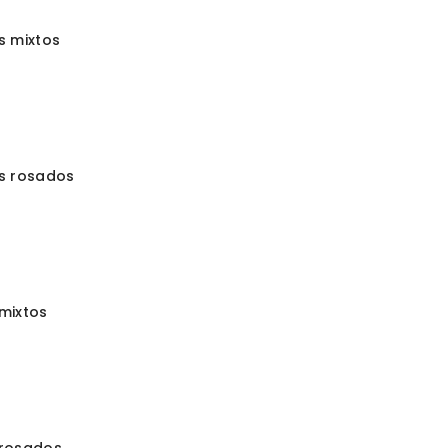
ONAR OPCIONES
s mixtos
0
ONAR OPCIONES
s rosados
0
R AL CARRITO
mixtos
0
R AL CARRITO