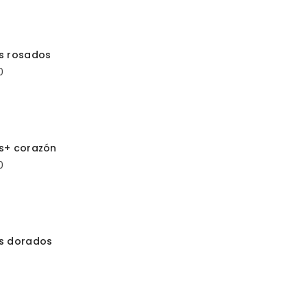
ONAR OPCIONES
s rosados
0
R AL CARRITO
s+ corazón
0
ONAR OPCIONES
os dorados
0