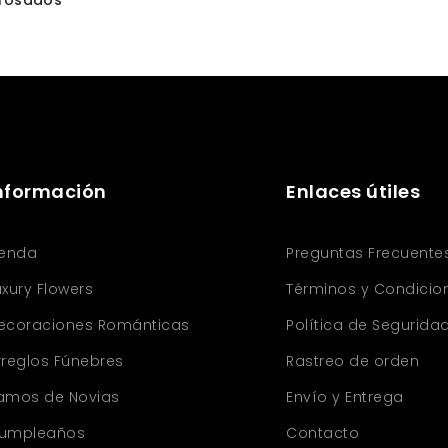
 rosados
0
nformación
Enlaces útiles
ienda
Preguntas Frecuente
uxury Flowers
Términos y Condicio
ecoraciones Románticas
Política de Segurida
rreglos Fúnebres
Rastreo de orden
amos de Novias
Envío y Entrega
umpleaños
Contacto