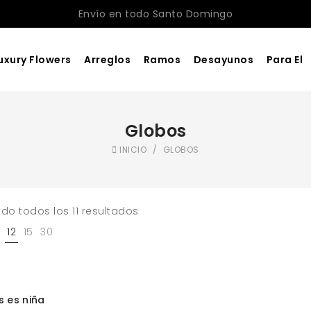
Envío en todo Santo Domingo
uxury Flowers
Arreglos
Ramos
Desayunos
Para El
Globos
INICIO
/
GLOBOS
do todos los 11 resultados
12
15
30
R AL CARRITO
s es niña