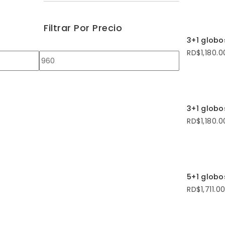
Filtrar Por Precio
SELECCI
3+1 globo
RD$
1,180.0
Precio
Precio
mínimo
máximo
AÑADI
3+1 globo
RD$
1,180.0
SELECCI
5+1 glob
RD$
1,711.0