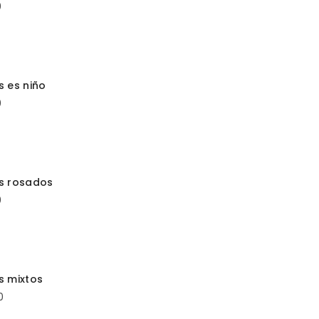
0
R AL CARRITO
s es niño
0
ONAR OPCIONES
s rosados
0
ONAR OPCIONES
s mixtos
0