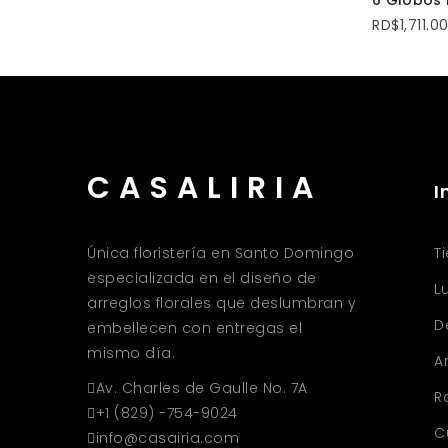
6 Globos
RD$
1,711.0
CASALIRIA
I
Única floristería en Santo Domingo
T
especializada en el diseño de
L
arreglos florales que deslumbran y
D
embellecen con entregas el
mismo día.
A
Av. Charles de Gaulle No. 7A
R
+1 (829) -754-9024
C
info@casairia.com