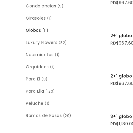
RD$
967.6
Condolencias
(5)
Girasoles
(1)
Globos
(11)
AÑADI
2+1 globo
Luxury Flowers
(82)
RD$
967.6
Nacimientos
(1)
Orquídeas
(1)
SELECCI
2+1 globo
Para El
(8)
RD$
967.6
Para Ella
(120)
Peluche
(1)
SELECCI
Ramos de Rosas
(29)
3+1 globo
RD$
1,180.0