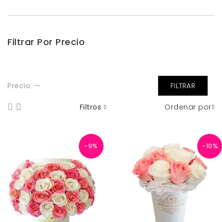
Filtrar Por Precio
Pre
Pre
Precio:
—
FILTRAR
mín
má
Filtros
Ordenar por
-9%
-10%