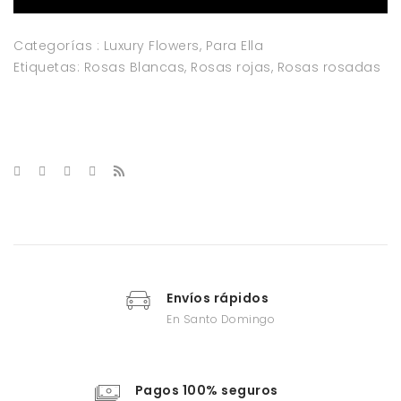
Categorías :
Luxury Flowers
,
Para Ella
Etiquetas:
Rosas Blancas
,
Rosas rojas
,
Rosas rosadas
Envíos rápidos
En Santo Domingo
Pagos 100% seguros