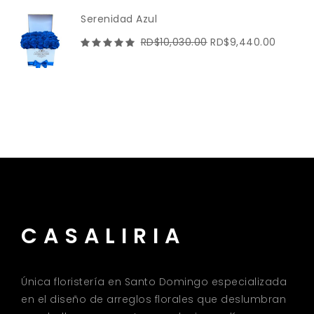
era:
es:
Serenidad Azul
RD$5,074.00.
RD$4,48
El
El
RD$
10,030.00
RD$
9,440.00
precio
precio
original
actual
era:
es:
RD$10,030.00.
RD$9,4
CASALIRIA
Única floristería en Santo Domingo especializada
en el diseño de arreglos florales que deslumbran