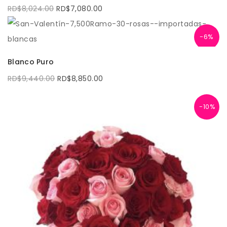
El
El
RD$
8,024.00
RD$
7,080.00
precio
precio
original
actual
era:
es:
RD$8,024.00.
RD$7,080.00.
-6%
AÑADIR AL CARRITO
Blanco Puro
El
El
RD$
9,440.00
RD$
8,850.00
precio
precio
original
actual
era:
es:
RD$9,440.00.
RD$8,850.00.
-10%