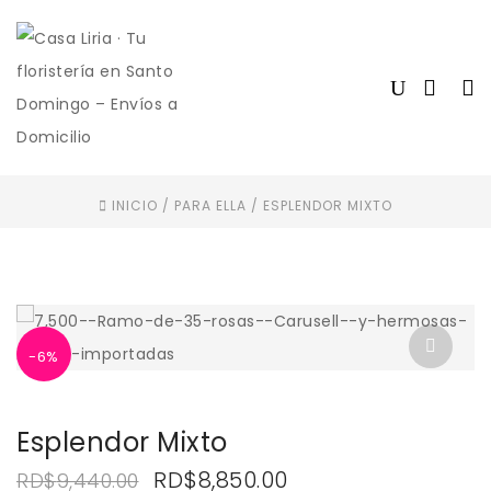
INICIO
/
PARA ELLA
/
ESPLENDOR MIXTO
-6%
Esplendor Mixto
El
El
RD$
8,850.00
RD$
9,440.00