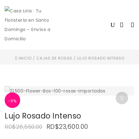
INICIO
/
CAJAS DE ROSAS
/
LUJO ROSADO INTENSO
-11%
Lujo Rosado Intenso
El
El
RD$
23,600.00
RD$
26,550.00
precio
precio