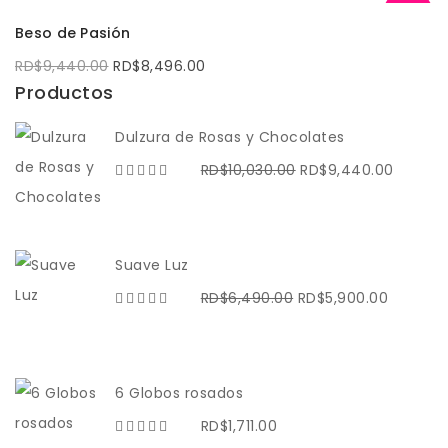
RD$10,620.00.
RD$10,030.00.
-10%
AÑADIR AL CARRITO
Beso de Pasión
El
El
RD$
9,440.00
RD$
8,496.00
precio
precio
original
actual
Productos
era:
es:
RD$9,440.00.
RD$8,496.00.
Dulzura de Rosas y Chocolates
El
El
RD$
10,030.00
RD$
9,440.00
precio
precio
original
actual
era:
es:
Suave Luz
RD$10,030.00.
RD$9,4
El
El
RD$
6,490.00
RD$
5,900.00
precio
precio
original
actual
era:
es:
6 Globos rosados
RD$6,490.00.
RD$5,90
RD$
1,711.00