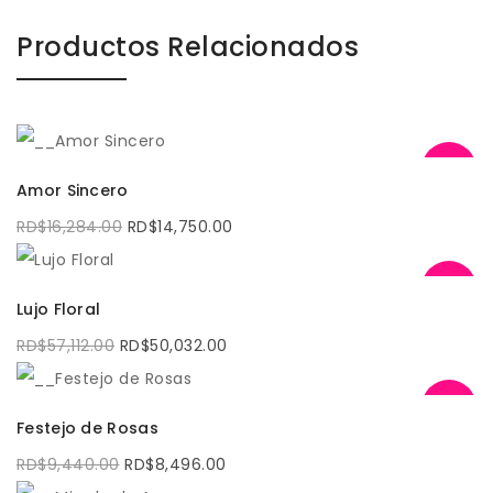
Productos Relacionados
-9%
AÑADIR AL CARRITO
Amor Sincero
El
El
RD$
16,284.00
RD$
14,750.00
precio
precio
original
actual
era:
es:
RD$16,284.00.
RD$14,750.00.
-12%
AÑADIR AL CARRITO
Lujo Floral
El
El
RD$
57,112.00
RD$
50,032.00
precio
precio
original
actual
era:
es:
RD$57,112.00.
RD$50,032.00.
-10%
AÑADIR AL CARRITO
Festejo de Rosas
El
El
RD$
9,440.00
RD$
8,496.00
precio
precio
original
actual