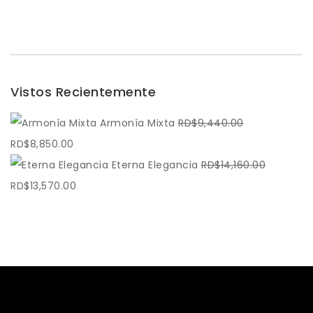
Vistos Recientemente
Armonía Mixta
RD$
9,440.00
El
El
RD$
8,850.00
precio
precio
Eterna Elegancia
RD$
14,160.00
original
El
actual
El
RD$
13,570.00
era:
precio
es:
precio
RD$9,440.00.
original
RD$8,850.00.
actual
era:
es:
RD$14,160.00.
RD$13,570.00.